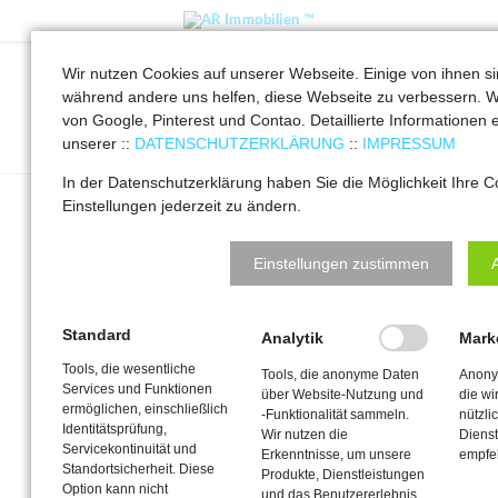
Wir nutzen Cookies auf unserer Webseite. Einige von ihnen s
Details
während andere uns helfen, diese Webseite zu verbessern. W
von Google, Pinterest und Contao. Detaillierte Informationen e
AR Immobilien ™
Blog
Unternehmer mit Herz: Für Berlin-Lankwitz / -
unserer ::
DATENSCHUTZERKLÄRUNG
::
IMPRESSUM
Lichterfelde
In der Datenschutzerklärung haben Sie die Möglichkeit Ihre C
Einstellungen jederzeit zu ändern.
Wer bloggt hier? Angela Reiner
Einstellungen zustimmen
bloggt hier für AR Immobilien ™
Berlin-Lankwitz. Themen rund um
Standard
Analytik
Mark
die Immobilienwirtschaft, den
Energieausweis und die Finanzwelt
Tools, die wesentliche
Tools, die anonyme Daten
Anony
Services und Funktionen
über Website-Nutzung und
die w
mit Fokus auf die Baufinanzierung.
ermöglichen, einschließlich
-Funktionalität sammeln.
nützli
Identitätsprüfung,
Wir nutzen die
Dienst
Servicekontinuität und
Erkenntnisse, um unsere
empfe
Standortsicherheit. Diese
Produkte, Dienstleistungen
Option kann nicht
und das Benutzererlebnis