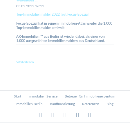
Weiterlesen …
Immobilienmakler
03.02.2022 16:11
2023
Top-Immobilienmakler 2022 laut Focus-Spezial
laut
Focus-
Focus-Spezial hat in seinem Immobilien-Atlas wieder die 1.000
Business
Top-Immobilienmakler ermittelt
AR-Immobilien ™ aus Berlin ist wieder dabei, als einer von
1.000 ausgewählten Immobilienmaklern aus Deutschland.
Top-
Weiterlesen …
Immobilienmakler
2022
laut
Focus-
Spezial
Navigation
Start
Immobilien Service
Betreuer für Immobilieneigentum
überspringen
Immobilien Berlin
Baufinanzierung
Referenzen
Blog