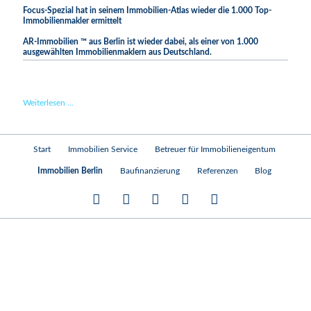
Focus-
Focus-Spezial hat in seinem Immobilien-Atlas wieder die 1.000 Top-
Business
Immobilienmakler ermittelt
AR-Immobilien ™ aus Berlin ist wieder dabei, als einer von 1.000
ausgewählten Immobilienmaklern aus Deutschland.
Top-
Weiterlesen …
Immobilienmakler
2022
laut
Navigation
Start
Immobilien Service
Betreuer für Immobilieneigentum
Focus-
überspringen
Spezial
Immobilien Berlin
Baufinanzierung
Referenzen
Blog