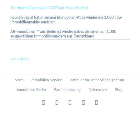
2023
Top-Immobilienmakler 2022 laut Focus-Spezial
laut
Focus-
Focus-Spezial hat in seinem Immobilien-Atlas wieder die 1.000 Top-
Business
Immobilienmakler ermittelt
AR-Immobilien ™ aus Berlin ist wieder dabei, als einer von 1.000
ausgewählten Immobilienmaklern aus Deutschland.
Top-
Weiterlesen …
Immobilienmakler
2022
laut
Navigation
Start
Immobilien Service
Betreuer für Immobilieneigentum
Focus-
überspringen
Spezial
Immobilien Berlin
Baufinanzierung
Referenzen
Blog