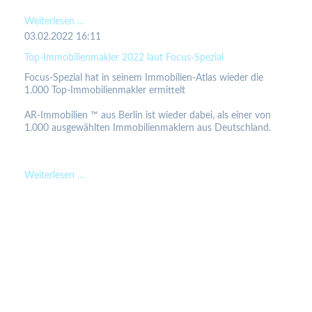
Top-
Weiterlesen …
Immobilienmakler
03.02.2022 16:11
2023
Top-Immobilienmakler 2022 laut Focus-Spezial
laut
Focus-Spezial hat in seinem Immobilien-Atlas wieder die
Focus-
1.000 Top-Immobilienmakler ermittelt
Business
AR-Immobilien ™ aus Berlin ist wieder dabei, als einer von
1.000 ausgewählten Immobilienmaklern aus Deutschland.
Top-
Weiterlesen …
Immobilienmakler
2022
laut
Focus-
Spezial