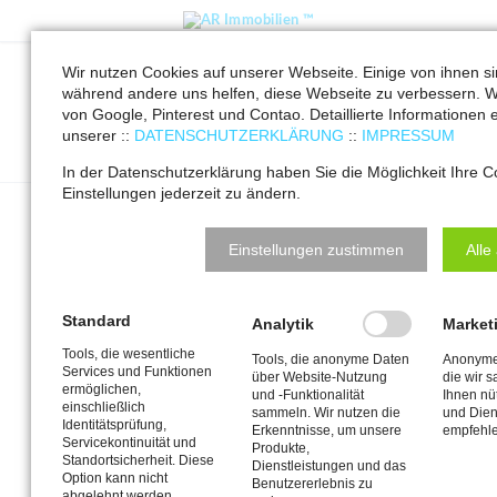
Wir nutzen Cookies auf unserer Webseite. Einige von ihnen s
Berlin Schmargendorf
während andere uns helfen, diese Webseite zu verbessern. W
von Google, Pinterest und Contao. Detaillierte Informationen e
AR Immobilien ™
Immobilien Service
Berlin
Immobilien und
unserer ::
DATENSCHUTZERKLÄRUNG
::
IMPRESSUM
Finanzierung Berlin Schmargendorf
In der Datenschutzerklärung haben Sie die Möglichkeit Ihre C
Einstellungen jederzeit zu ändern.
In diesen Berliner Bezirken sind wir für
Sie als Immobilienmakler tätig und
Einstellungen zustimmen
Alle
vermitteln Ihr Haus, Ihre Wohnung oder
Ihr Grundstück
Standard
Analytik
Market
Berlin-Wannsee
Tools, die wesentliche
Tools, die anonyme Daten
Anonyme 
Berlin-Nikolassee
Services und Funktionen
über Website-Nutzung
die wir 
Berlin-Zehlendorf
ermöglichen,
und -Funktionalität
Ihnen nü
einschließlich
Berlin-Dahlem
sammeln. Wir nutzen die
und Dien
Identitätsprüfung,
Erkenntnisse, um unsere
empfehle
Berlin-Lichterfelde
Servicekontinuität und
Produkte,
Berlin-Steglitz
Standortsicherheit. Diese
Dienstleistungen und das
Option kann nicht
Berlin-Lankwitz
Benutzererlebnis zu
abgelehnt werden.