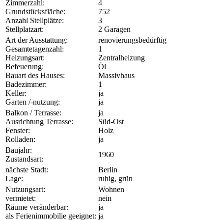
Zimmerzahl:
4
Grundstücksfläche:
752
Anzahl Stellplätze:
3
Stellplatzart:
2 Garagen
Art der Ausstattung:
renovierungsbedürftig
Gesamtetagenzahl:
1
Heizungsart:
Zentralheizung
Befeuerung:
Öl
Bauart des Hauses:
Massivhaus
Badezimmer:
1
Keller:
ja
Garten /-nutzung:
ja
Balkon / Terrasse:
ja
Ausrichtung Terrasse:
Süd-Ost
Fenster:
Holz
Rolladen:
ja
Baujahr:
1960
Zustandsart:
nächste Stadt:
Berlin
Lage:
ruhig, grün
Nutzungsart:
Wohnen
vermietet:
nein
Räume veränderbar:
ja
als Ferienimmobilie geeignet:
ja