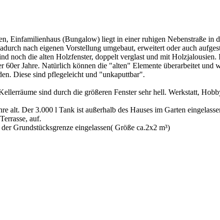
en, Einfamilienhaus (Bungalow) liegt in einer ruhigen Nebenstraße in 
dadurch nach eigenen Vorstellung umgebaut, erweitert oder auch aufges
nd noch die alten Holzfenster, doppelt verglast und mit Holzjalousien.
60er Jahre. Natürlich können die "alten" Elemente überarbeitet und w
en. Diese sind pflegeleicht und "unkaputtbar".
e Kellerräume sind durch die größeren Fenster sehr hell. Werkstatt, 
e alt. Der 3.000 l Tank ist außerhalb des Hauses im Garten eingelasse
errasse, auf.
 der Grundstücksgrenze eingelassen( Größe ca.2x2 m³)