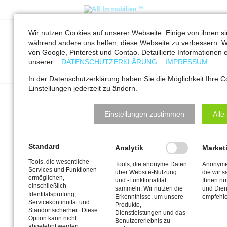
Wir nutzen Cookies auf unserer Webseite. Einige von ihnen s
FAQ Details Verkäufer
während andere uns helfen, diese Webseite zu verbessern. W
von Google, Pinterest und Contao. Detaillierte Informationen e
AR Immobilien ™
Immobilien Service
Der Käufer zahlt die
unserer ::
DATENSCHUTZERKLÄRUNG
::
IMPRESSUM
Grunderwerbssteuer nicht, ist das ein Problem für mich?
In der Datenschutzerklärung haben Sie die Möglichkeit Ihre C
Einstellungen jederzeit zu ändern.
Antworten zu den Fragen der
Einstellungen zustimmen
Alle
Verkäufer
Standard
Analytik
Market
Der Käufer zahlt die
Tools, die wesentliche
Tools, die anonyme Daten
Anonyme 
Grunderwerbssteuer nicht, ist
Services und Funktionen
über Website-Nutzung
die wir 
ermöglichen,
und -Funktionalität
Ihnen nü
einschließlich
das ein Problem für mich?
sammeln. Wir nutzen die
und Dien
Identitätsprüfung,
Erkenntnisse, um unsere
empfehle
Servicekontinuität und
Produkte,
Ja, da Sie als Verkäufer auch für die Grunderwerbssteuer
Standortsicherheit. Diese
Dienstleistungen und das
Option kann nicht
haften. Zahlt der Käufer diese nicht, dann werden Sie als
Benutzererlebnis zu
abgelehnt werden.