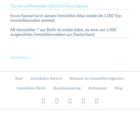
2023
Top-Immobilienmakler 2022 laut Focus-Spezial
laut
Focus-
Focus-Spezial hat in seinem Immobilien-Atlas wieder die 1.000 Top-
Business
Immobilienmakler ermittelt
AR-Immobilien ™ aus Berlin ist wieder dabei, als einer von 1.000
ausgewählten Immobilienmaklern aus Deutschland.
Top-
Weiterlesen …
Immobilienmakler
2022
laut
Navigation
Start
Immobilien Service
Betreuer für Immobilieneigentum
Focus-
überspringen
Spezial
Immobilien Berlin
Baufinanzierung
Referenzen
Blog