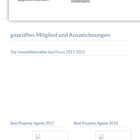
verbessern.
Verkäufer zur Zahlung gebeten.
Zuletzt aktualisiert am 20. Januar 2020 von Angela Reiner.
Zurück
geprüftes Mitglied und Auszeichnungen
Top Immobilienmakler laut Focus 2017-2023
Best Property Agents 2017
Best Property Agents 2018